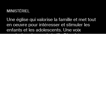
MINISTÉRIEL
Une église qui valorise la famille et met tout
en oeuvre pour intéresser et stimuler les
enfants et les adolescents. Une voix
musicale unique qui glorifie Dieu à travers
les arts et la créativité et qui se distingue
avec des compositions originales, chantées
à travers la francophonie.
SPIRITUEL
Un groupe de croyants remplis de grâce, qui
accompagnent, supportent, relèvent et
pardonnent ; un agent de transformation
dans la vie des gens. Une église dans
laquelle chacun-e est encouragé-e dans son
potentiel, aidé-e dans la découverte de ses