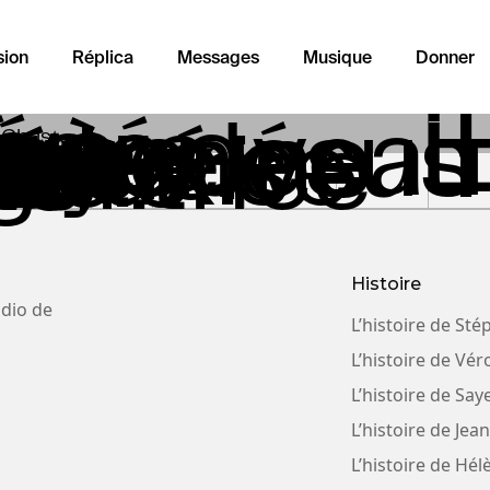
sion
Réplica
Messages
Musique
Donner
e
é.e
é.e
nné.e
r.ère
.e
de nouveau
avec Jésus
toyen.ne
e
tiné.e
é.e
x
e
eur
geux.se
é.e
né.e
.e
eur.trice
.e
 Christ
Histoire
udio de
L’histoire de St
L’histoire de Vé
L’histoire de Say
L’histoire de Jea
L’histoire de Hél